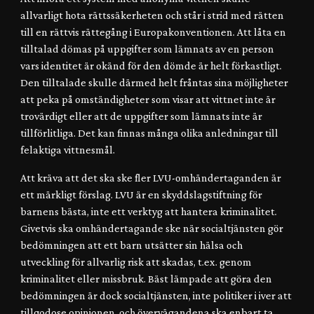
allvarligt hota rättssäkerheten och står i strid med rätten
till en rättvis rättegång i Europakonventionen. Att låta en
tilltalad dömas på uppgifter som lämnats av en person
vars identitet är okänd för den dömde är helt förkastligt.
Den tilltalade skulle därmed helt fråntas sina möjligheter
att peka på omständigheter som visar att vittnet inte är
trovärdigt eller att de uppgifter som lämnats inte är
tillförlitliga. Det kan finnas många olika anledningar till
felaktiga vittnesmål.
Att kräva att det ska ske fler LVU-omhändertaganden är
ett märkligt förslag. LVU är en skyddslagstiftning för
barnens bästa, inte ett verktyg att hantera kriminalitet.
Givetvis ska omhändertagande ske när socialtjänsten gör
bedömningen att ett barn utsätter sin hälsa och
utveckling för allvarlig risk att skadas, t.ex. genom
kriminalitet eller missbruk. Bäst lämpade att göra den
bedömningen är dock socialtjänsten, inte politiker i iver att
tillgodose opinionen, och övervägandena ska enbart ta