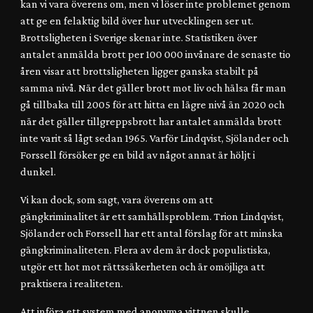
kan vi vara överens om, men vi löser inte problemet genom
att ge en felaktig bild över hur utvecklingen ser ut.
Brottsligheten i Sverige skenar inte. Statistiken över
antalet anmälda brott per 100 000 invånare de senaste tio
åren visar att brottsligheten ligger ganska stabilt på
samma nivå. När det gäller brott mot liv och hälsa får man
gå tillbaka till 2005 för att hitta en lägre nivå än 2020 och
när det gäller tillgreppsbrott har antalet anmälda brott
inte varit så lågt sedan 1965. Varför Lindqvist, Sjölander och
Forssell försöker ge en bild av något annat är höljt i
dunkel.
Vi kan dock, som sagt, vara överens om att
gängkriminalitet är ett samhällsproblem. Trion Lindqvist,
Sjölander och Forssell har ett antal förslag för att minska
gängkriminaliteten. Flera av dem är dock populistiska,
utgör ett hot mot rättssäkerheten och är omöjliga att
praktisera i realiteten.
Att införa ett system med anonyma vittnen skulle