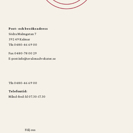
Post- och besöksadress
Södra Malmgatan 7
392 49 Kalmar
Tfn 0480-46 69 00
Fax 0480-78 00 29
E-post info@avalonadvokater.se
Tfn 0480-46 69 00
Telefontid:
Månd-fred: kl 07.30-17.30
Följ oss