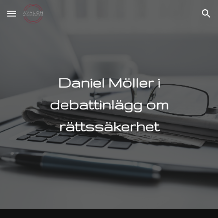
Skip to main content
Skip to navigation
Daniel Möller i
debattinlägg om
rättssäkerhet