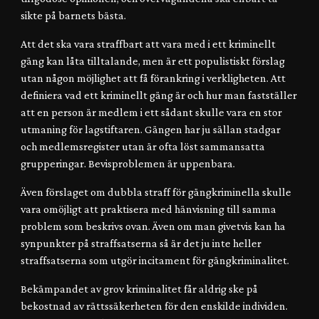
sikte på barnets bästa.
Att det ska vara straffbart att vara med i ett kriminellt
gäng kan låta tilltalande, men är ett populistiskt förslag
utan någon möjlighet att få förankring i verkligheten. Att
definiera vad ett kriminellt gäng är och hur man fastställer
att en person är medlem i ett sådant skulle vara en stor
utmaning för lagstiftaren. Gängen har ju sällan stadgar
och medlemsregister utan är ofta löst sammansatta
grupperingar. Bevisproblemen är uppenbara.
Även förslaget om dubbla straff för gängkriminella skulle
vara omöjligt att praktisera med hänvisning till samma
problem som beskrivs ovan. Även om man givetvis kan ha
synpunkter på straffsatserna så är det ju inte heller
straffsatserna som utgör incitament för gängkriminalitet.
Bekämpandet av grov kriminalitet får aldrig ske på
bekostnad av rättssäkerheten för den enskilde individen.