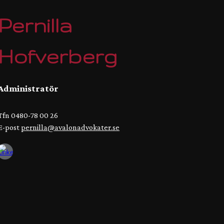
Pernilla
Hofverberg
Administratör
Tfn 0480-78 00 26
E-post
pernilla@avalonadvokater.se