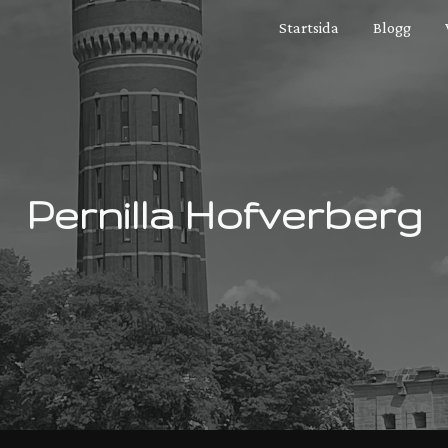
Startsida
Blogg
ip to main content
Skip to navigat
Pernilla Hofverberg