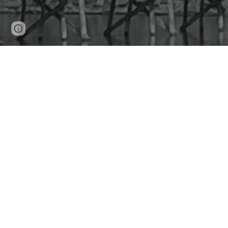
Page
Report abuse
updated
Välkommen till o
Avalon Advokater
är en liten per
sonlig
advokatbyrå. 
Hos oss möter du advokaten
Daniel Möller
och admi
kl
. 9.00-12.00. Vår telefonväxel är öppen vardagar kl.
Avalon Advokater
har huvudinriktning på humanjuri
Vårt instagramflöde