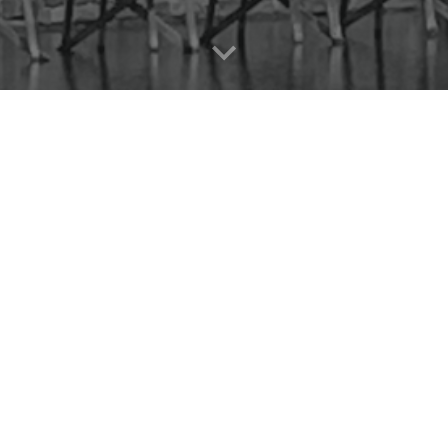
ss
Vi åtar oss inte alla typer av uppdrag, men vi har en gedigen erfarenh
nistratören
Pernilla Hofverberg
.
Byråns kontor hittar du
på Malmen i
 7.30-17.30.
diska uppdrag såsom brottmål, vårdnads-, boende- och umgängestvi