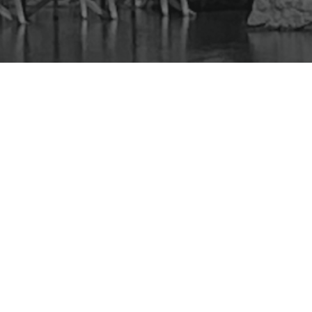
et av de uppdrag vi åtar oss.
 centrala Kalmar
.
V
år
r
eception är öppen vardagar
ster och LVU-mål.