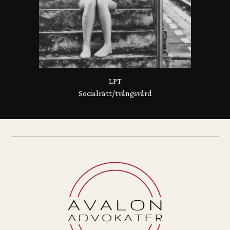
LPT
Socialrätt/tvångsvård