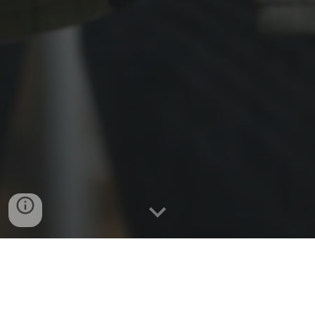
Den som är misstänkt för ett brott där det inte är
föreskrivet lindrigare straff än fängelse i sex månader,
eller den som sitter häkta
d
misstänkt för ett brott har rätt