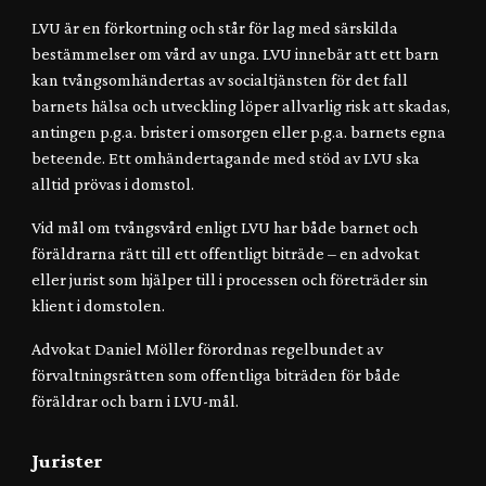
LVU är en förkortning och står för lag med särskilda
bestämmelser om vård av unga. LVU innebär att ett barn
kan tvångsomhändertas av socialtjänsten för det fall
barnets hälsa och utveckling löper allvarlig risk att skadas,
antingen p.g.a. brister i omsorgen eller p.g.a. barnets egna
beteende. Ett omhändertagande med stöd av LVU ska
alltid prövas i domstol.
Vid mål om tvångsvård enligt LVU har både barnet och
föräldrarna rätt till ett offentligt biträde – en advokat
eller jurist som hjälper till i processen och företräder sin
klient i domstolen.
Advokat Daniel Möller
förordnas regelbundet av
förvaltningsrätten som offentlig
a
biträden för både
föräldrar och barn i LVU-mål.
Jurister