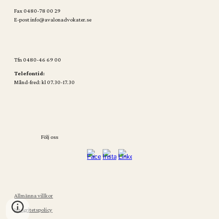
Fax 0480-78 00 29
E-post info@avalonadvokater.se
Tfn 0480-46 69 00
Telefontid:
Månd-fred: kl 07.30-17.30
Följ oss
Allmänna villkor
Integritetspolicy